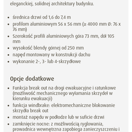
eleganckiej, solidnej architektury budynku.
średnica drzwi od 1,6 do 7,4 m
profilom aluminiowym 56 x 56 mm (≥ 4000 mm Ø: 76 x
76 mm)
Szerokość profili aluminiowych góra 73 mm, dół 105
mm
wysokość blendy górnej od 250 mm
napęd montowany w konstrukcji dachu
wykonanie 2-, 3- lub 4-skrzydłowe
Opcje dodatkowe
Funkcja break out na drogi ewakuacyjne i ratunkowe
(możliwość mechanicznego wyłamania skrzydeł w
kierunku ewakuacji)
funkcja windbrake: elektromechaniczne blokowanie
skrzydła break out
montaż napędu w podłodze lub w suficie drzwi
zamknięcie nocne: z możliwością ryglowania,
prowadnica wewnętrzna zapobiega zanieczyszczeniu i