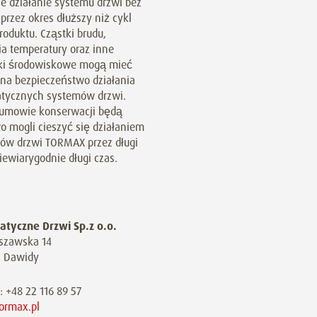
e działanie systemu drzwi bez
przez okres dłuższy niż cykl
roduktu. Cząstki brudu,
a temperatury oraz inne
ki środowiskowe mogą mieć
na bezpieczeństwo działania
tycznych systemów drzwi.
 umowie konserwacji będą
o mogli cieszyć się działaniem
ów drzwi TORMAX przez długi
iewiarygodnie długi czas.
tyczne Drzwi Sp.z o.o.
rszawska 14
 Dawidy
: +48 22 116 89 57
ormax.pl