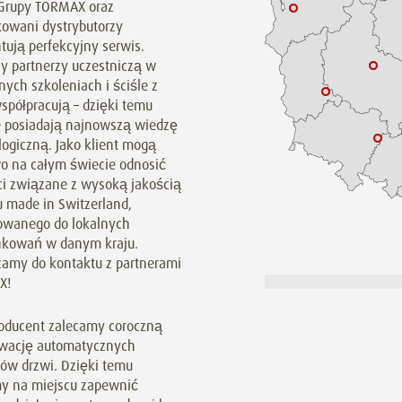
 Grupy TORMAX oraz
kowani dystrybutorzy
tują perfekcyjny serwis.
y partnerzy uczestniczą w
nych szkoleniach i ściśle z
spółpracują – dzięki temu
 posiadają najnowszą wiedzę
logiczną. Jako klient mogą
o na całym świecie odnosić
ci związane z wysoką jakością
u made in Switzerland,
owanego do lokalnych
kowań w danym kraju.
zamy do kontaktu z partnerami
X!
roducent zalecamy coroczną
wację automatycznych
ów drzwi. Dzięki temu
 na miejscu zapewnić