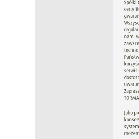
Spółki
certyfi
gwaran
Wszysc
regular
nami w
zawsze
techno
Państw
korzyś
serwis
dostos
uwarun
Zapras
TORMA
Jako p
konser
system
możemy