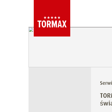
Serw
TOR
świ