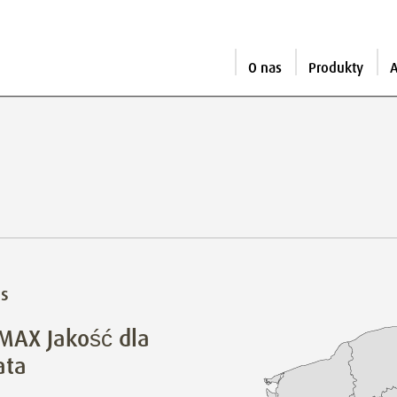
O nas
Produkty
A
is
MAX Jakość dla
ata