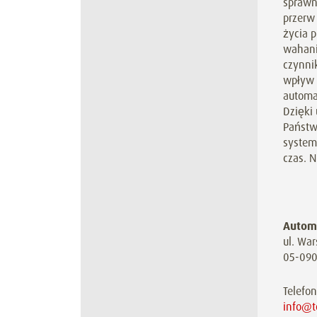
sprawn
przerw 
życia p
wahani
czynni
wpływ 
automa
Dzięki
Państw
system
czas. N
Automa
ul. Wa
05-090
Telefon
info@t