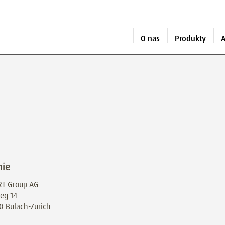
O nas
Produkty
A
mie
T Group AG
eg 14
0 Bulach-Zurich