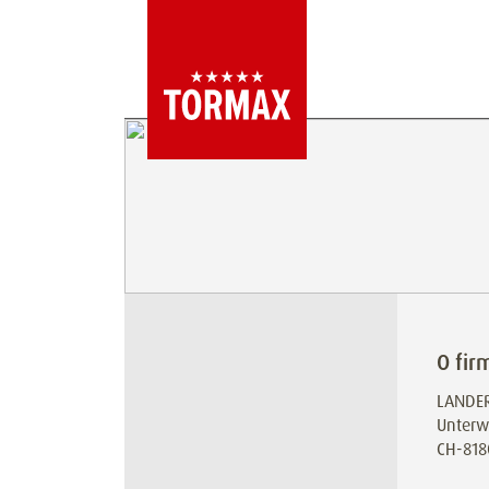
O fir
LANDER
Unterw
CH-818